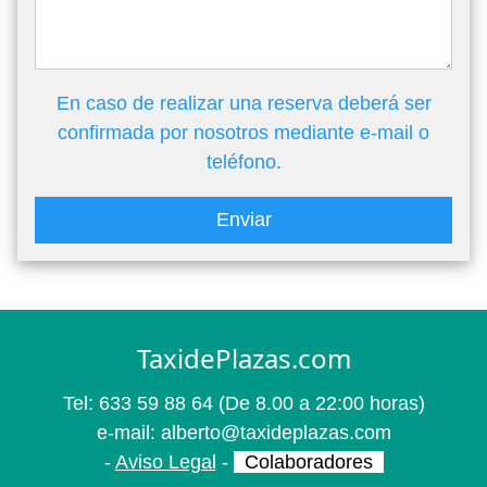
En caso de realizar una reserva deberá ser
confirmada por nosotros mediante e-mail o
teléfono.
Enviar
TaxidePlazas.com
Tel:
633 59 88 64
(De 8.00 a 22:00 horas)
e-mail:
alberto@taxideplazas.com
-
Aviso Legal
-
Colaboradores