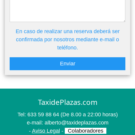
En caso de realizar una reserva deberá ser
confirmada por nosotros mediante e-mail o
teléfono.
Enviar
TaxidePlazas.com
Tel:
633 59 88 64
(De 8.00 a 22:00 horas)
e-mail:
alberto@taxideplazas.com
-
Aviso Legal
-
Colaboradores