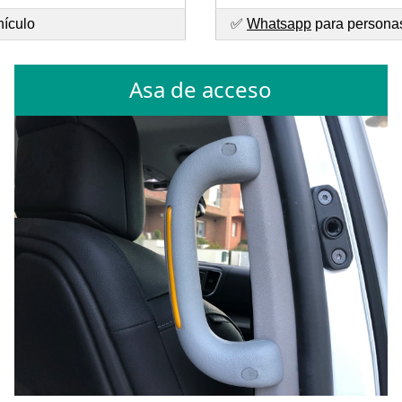
hículo
✅
Whatsapp
para personas 
Asa de acceso