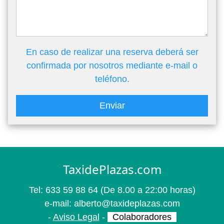
En caso de realizar una reserva deberá ser
confirmada por nosotros mediante e-mail o
teléfono.
Enviar
TaxidePlazas.com
Tel:
633 59 88 64
(De 8.00 a 22:00 horas)
e-mail:
alberto@taxideplazas.com
-
Aviso Legal
-
Colaboradores