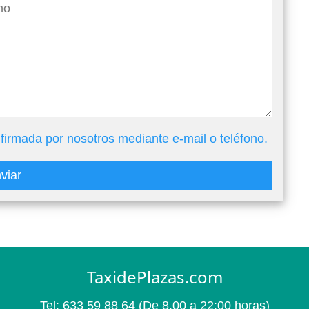
firmada por nosotros mediante e-mail o teléfono.
viar
TaxidePlazas.com
Tel:
633 59 88 64
(De 8.00 a 22:00 horas)