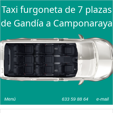
Taxi furgoneta de 7 plazas
de Gandía a Camponaraya
Menú
633 59 88 64
e-mail