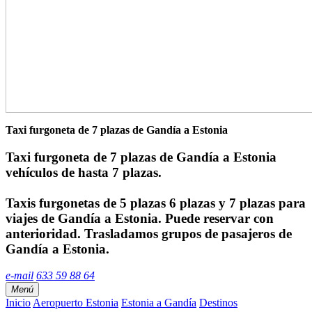
Taxi furgoneta de 7 plazas de Gandía a Estonia
Taxi furgoneta de 7 plazas de Gandía a Estonia
vehículos de hasta 7 plazas.
Taxis furgonetas de 5 plazas 6 plazas y 7 plazas para
viajes de Gandía a Estonia. Puede reservar con
anterioridad. Trasladamos grupos de pasajeros de
Gandía a Estonia.
e-mail
633 59 88 64
Menú
Inicio
Aeropuerto Estonia
Estonia a Gandía
Destinos