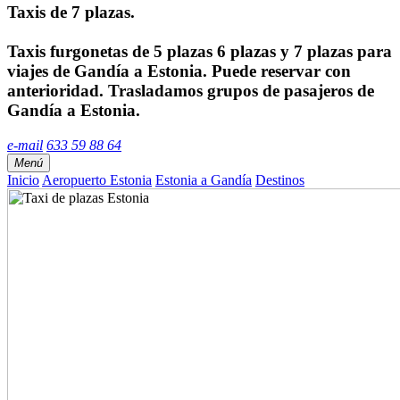
Taxis de 7 plazas.
Taxis furgonetas de 5 plazas 6 plazas y 7 plazas para
viajes de Gandía a Estonia. Puede reservar con
anterioridad. Trasladamos grupos de pasajeros de
Gandía a Estonia.
e-mail
633 59 88 64
Menú
Inicio
Aeropuerto Estonia
Estonia a Gandía
Destinos