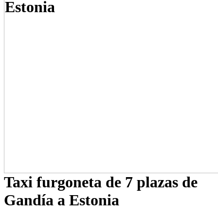
Taxi furgoneta de 7 plazas de
Gandía a Estonia