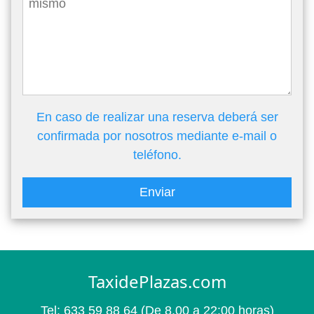
En caso de realizar una reserva deberá ser
confirmada por nosotros mediante e-mail o
teléfono.
Enviar
TaxidePlazas.com
Tel:
633 59 88 64
(De 8.00 a 22:00 horas)