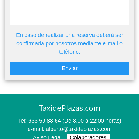
En caso de realizar una reserva deberá ser
confirmada por nosotros mediante e-mail o
teléfono.
Enviar
TaxidePlazas.com
Tel:
633 59 88 64
(De 8.00 a 22:00 horas)
e-mail:
alberto@taxideplazas.com
-
Aviso Legal
-
Colaboradores