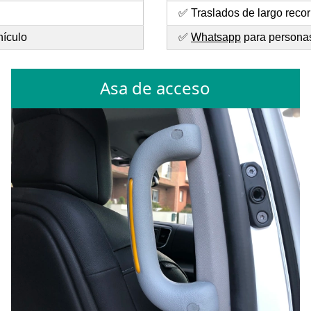
✅ Traslados de largo recor
hículo
✅
Whatsapp
para personas
Asa de acceso