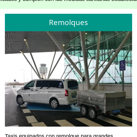
Remolques
Taxis equipados con remolque para grandes