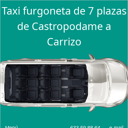
Taxi furgoneta de 7 plazas
de Castropodame a
Carrizo
Menú
633 59 88 64
e-mail