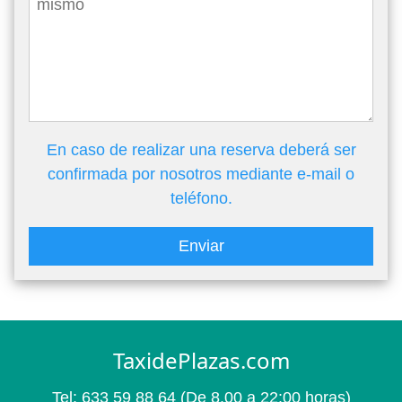
En caso de realizar una reserva deberá ser
confirmada por nosotros mediante e-mail o
teléfono.
Enviar
TaxidePlazas.com
Tel:
633 59 88 64
(De 8.00 a 22:00 horas)