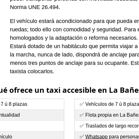
Norma UNE 26.494.
El vehículo estará acondicionado para que pueda entr
ruedas; todo ello con comodidad y seguridad. Para e
homologados y la adaptación o reforma necesarios.
Estará dotado de un habitáculo que permita viajar a
la marcha, nunca de lado, dispondrá de anclaje para 
menos tres puntos de anclaje para su ocupante. Esto
taxista colocarlos.
é ofrece un taxi accesible en La Bañ
 7 ú 8 plazas
✅ Vehículos de 7 ú 8 plaz
ntualidad
✅ Flota propia en La Bañe
✅ Traslados de largo recor
hículo
✅
Whatsapp
para personas 