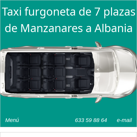
Taxi furgoneta de 7 plazas
de Manzanares a Albania
Menú
633 59 88 64
e-mail