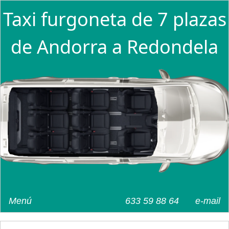
Taxi furgoneta de 7 plazas
de Andorra a Redondela
Menú
633 59 88 64
e-mail