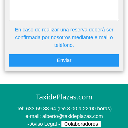
En caso de realizar una reserva deberá ser
confirmada por nosotros mediante e-mail o
teléfono.
Enviar
TaxidePlazas.com
Tel:
633 59 88 64
(De 8.00 a 22:00 horas)
e-mail:
alberto@taxideplazas.com
-
Aviso Legal
-
Colaboradores