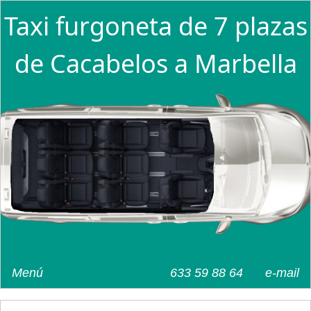
Taxi furgoneta de 7 plazas
de Cacabelos a Marbella
Menú
633 59 88 64
e-mail